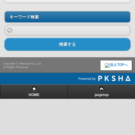
キーワード検索
検索する
Copyright © Viewcard Co.,Ltd.
All Rights Reserved.
Powered by
HOME
pagetop