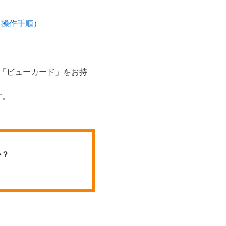
（操作手順）
と「ビューカード」をお持
す。
か？