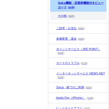
Suica機能・定期券機能付きビュー
カード
(30件)
その他
(39件)
ご請求・お支払
(68件)
各種変更・退会
(59件)
ポイントサービス（JRE POINT）
(83件)
カードのトラブル
(47件)
インターネットサービス VIEW's NET
(65件)
Suica・駅でのご利用
(56件)
Apple Pay（iPhone）
(23件)
ビューカードアプリ
(25件)