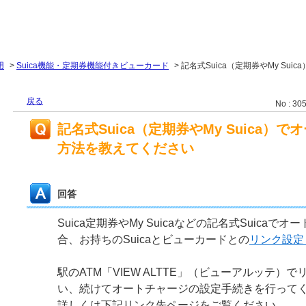
用
>
Suica機能・定期券機能付きビューカード
>
記名式Suica（定期券やMy Sui
戻る
No : 30
記名式Suica（定期券やMy Suica
方法を教えてください
回答
Suica定期券やMy Suicaなどの記名式Suica
合、お持ちのSuicaとビューカードとの
リンク設定
駅のATM「VIEW ALTTE」（ビューアルッテ）
い、続けてオートチャージの設定手続きを行って
詳しくは下記リンク先ページをご覧ください。