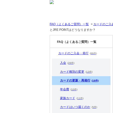
FAQ（よくあるご質問）一覧
>
カードのご入
とJRE POINTはどうなりますか？
FAQ（よくあるご質問）一覧
カードのご入会・発行
(88件)
入会
(28件)
カード種別の変更
(13件)
カードの更新・再発行
(18件)
年会費
(10件)
家族カード
(11件)
カードはいつ届くのか
(5件)