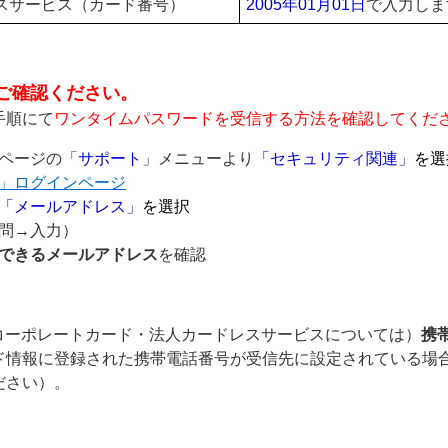
スサービス（カード番号）
2005年01月01日
で入力しま
ご確認ください。
手順にて
ワンタイムパスワードを受信する方法を確認してくだ
ページの「
サポート
」メニューより
「セキュリティ関連」
を選
」ログインページ
「メールアドレス」
を選択
問→入力）
できるメールアドレス
を確認
（コーポレートカード・法人カードレスサービスについては）
携
ド情報に登録された携帯電話番号が受信先に設定されている場
ださい）。