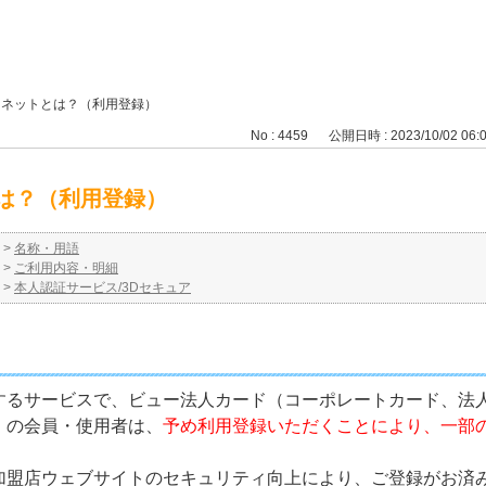
ーネットとは？（利用登録）
No : 4459
公開日時 : 2023/10/02 06:
は？（利用登録）
>
名称・用語
>
ご利用内容・明細
>
本人認証サービス/3Dセキュア
するサービスで、ビュー法人カード（コーポレートカード、法
）の会員・使用者は、
予め利用登録いただくことにより、一部
加盟店ウェブサイトのセキュリティ向上により、ご登録がお済