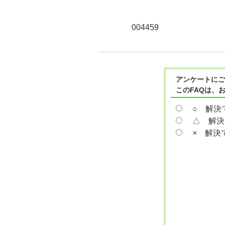
004459
アンケートにご
このFAQは、
○ 解決
△ 解決
× 解決