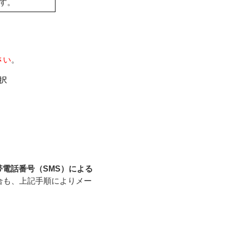
す。
さい
。
択
帯電話番号（SMS）による
合も、上記手順によりメー