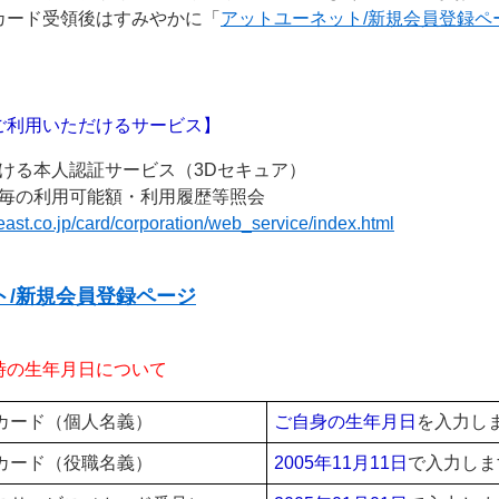
カード受領後はすみやかに「
アットユーネット/新規会員登録ペ
利用いただけるサービス】
ける本人認証サービス（3Dセキュア）
毎の利用可能額・利用履歴等照会
reast.co.jp/card/corporation/web_service/index.html
ト/新規会員登録ページ
の生年月日について
カード（個人名義）
ご自身の生年月日
を入力し
カード（役職名義）
2005年11月11日
で入力しま