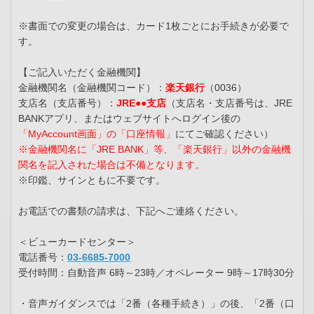
※書面での変更の場合は、カード1枚ごとにお手続きが必要で
す。
【ご記入いただく金融機関】
金融機関名（金融機関コード）：
楽天銀行
（0036）
支店名（支店番号）：
JRE●●支店
（支店名・支店番号は、JRE
BANKアプリ、またはウェブサイトへログイン後の
「MyAccount画面」の「口座情報」
にてご確認ください）
※金融機関名に「JRE BANK」等、「楽天銀行」以外の金融機
関名を記入された場合は不備となります。
※印鑑、サインともに不要です。
お電話での書類の請求は、下記へご連絡ください。
＜ビューカードセンター＞
電話番号：
03-6685-7000
受付時間：自動音声 6時～23時／オペレーター 9時～17時30分
・音声ガイダンスでは「2番（各種手続き）」の後、「2番（口