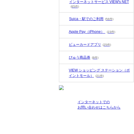
インターネットサービス VIEW's NET
(65件)
Suica・駅でのご利用
(56件)
Apple Pay（iPhone）
(23件)
ビューカードアプリ
(25件)
びゅう商品券
(8件)
VIEW ショッピング ステーション（ポ
イントモール）
(21件)
インターネットでの
お問い合わせはこちらから