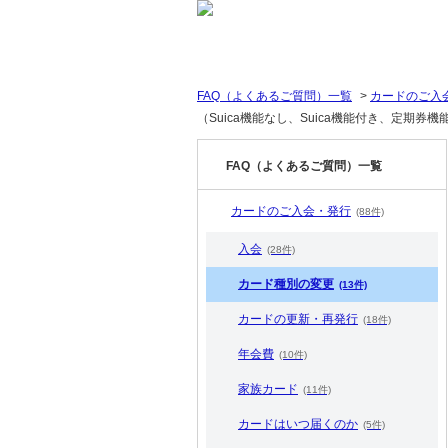
FAQ（よくあるご質問）一覧
>
カードのご入
（Suica機能なし、Suica機能付き、定期券機
FAQ（よくあるご質問）一覧
カードのご入会・発行
(88件)
入会
(28件)
カード種別の変更
(13件)
カードの更新・再発行
(18件)
年会費
(10件)
家族カード
(11件)
カードはいつ届くのか
(5件)