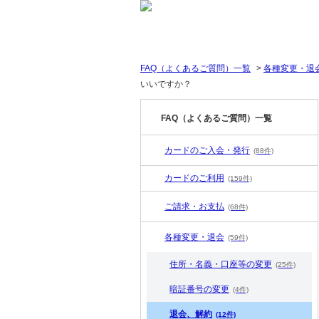
FAQ（よくあるご質問）一覧
>
各種変更・退
いいですか？
FAQ（よくあるご質問）一覧
カードのご入会・発行
(88件)
カードのご利用
(159件)
ご請求・お支払
(68件)
各種変更・退会
(59件)
住所・名義・口座等の変更
(25件)
暗証番号の変更
(4件)
退会、解約
(12件)