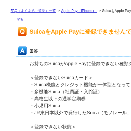
FAQ（よくあるご質問）一覧
>
Apple Pay（iPhone）
>
SuicaをAppl
戻る
SuicaをApple Payに登録できま
回答
お持ちのSuicaがApple Payに登録でき
＜登録できないSuicaカード＞
・Suica機能とクレジット機能が一体型となっ
・多機能Suica（社員証・入館証）
・高校生以下の通学定期券
・小児用Suica
・JR東日本以外で発行したSuica（モノレール
＜登録できない状態＞