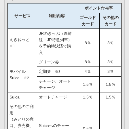
ポイント付与率
サービス
利用内容
ゴールド
その他の
カード
カード
JRのきっぷ（新幹
えきねっと
線・JR特急列車）
8％
3％
を予約時決済で購
※1
入
グリーン券
8％
3％
モバイル
定期券
4％
3％
※3
Suica
※2
チャージ、オート
1.5％
1.5％
チャージ
Suica
オートチャージ
1.5％
1.5％
その他のご利
用
（みどりの窓
口、券売機、
Suicaへのチャー
0.5％