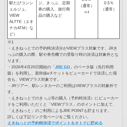
駅たびコンシ
ジ、きっぷ、定期
0.5％
（通常）
ェルジュ、
券の購入、旅行商
（通常）
※4
VIEW
品の購入など
ALTTE（エキ
ナカATM）な
ど）
※1
・えきねっとでの予約時決済分がVIEWプラス対象です。JRき
っぷの購入の際、駅や券売機での受取り時の決済は対象外とな
ります。
・2026年4月20日開始の「
JRE GO
」のベータ版（先行利用
版）を利用し、新幹線eチケットをビューカードで決済した場
合も、VIEWプラス対象です。
・JRツアー、駅レンタカーのご利用はVIEWプラスの対象外で
す。
・えきねっとでのきっぷ等の購入（予約時決済）にビューカー
ドをご利用いただくと「VIEWプラス」のポイントに加えて、
「えきねっと」のご利用によるJRE POINTも貯まります。
詳しくは下記リンク先ページをご覧ください。
えきねっとの予約時決済でポイントをオトクに貯める