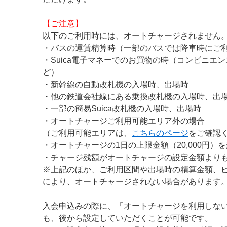
【ご注意】
以下のご利用時には、オートチャージされません
・バスの運賃精算時（一部のバスでは降車時にご
・Suica電子マネーでのお買物の時（コンビニエ
ど）
・新幹線の自動改札機の入場時、出場時
・他の鉄道会社線にある乗換改札機の入場時、出
・一部の簡易Suica改札機の入場時、出場時
・オートチャージご利用可能エリア外の場合
（ご利用可能エリアは、
こちらのページ
をご確認
・オートチャージの1日の上限金額（20,000円）
・チャージ残額がオートチャージの設定金額より
※上記のほか、ご利用区間や出場時の精算金額、
により、オートチャージされない場合があります
入会申込みの際に、「オートチャージを利用しな
も、後から設定していただくことが可能です。