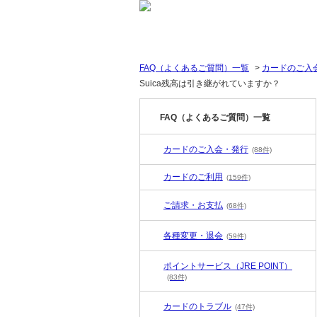
FAQ（よくあるご質問）一覧
>
カードのご入
Suica残高は引き継がれていますか？
FAQ（よくあるご質問）一覧
カードのご入会・発行
(88件)
カードのご利用
(159件)
ご請求・お支払
(68件)
各種変更・退会
(59件)
ポイントサービス（JRE POINT）
(83件)
カードのトラブル
(47件)