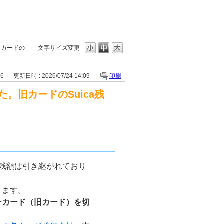
旧カードの
文字サイズ変更
56
更新日時 : 2026/07/24 14:09
印刷
。旧カードのSuica残
a残額は引き継がれており
ります。
ーカード（旧カード）を切