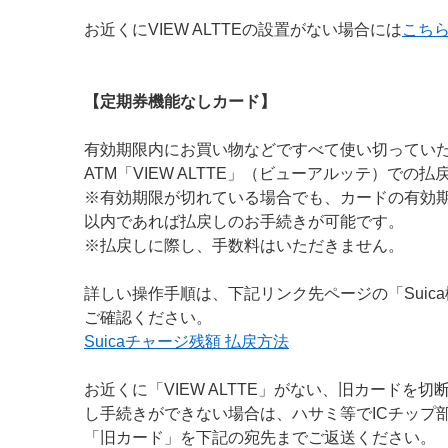
お近くにVIEW ALTTEの設置がない場合には
こち
【定期券機能なしカード】
有効期限内にお買い物などですべて使い切ってい
ATM「VIEW ALTTE」（ビューアルッテ）での
※有効期限が切れている場合でも、カードの有効期
以内であれば払戻しのお手続きが可能です。
※払戻しに際し、手数料はいただきません。
詳しい操作手順は、下記リンク先ページの「Suic
ご確認ください。
Suicaチャージ残額 払戻方法
お近くに「VIEW ALTTE」がない、旧カードを
し手続きができない場合は、ハサミ等でICチップ
「旧カード」を下記の宛先までご返送ください。