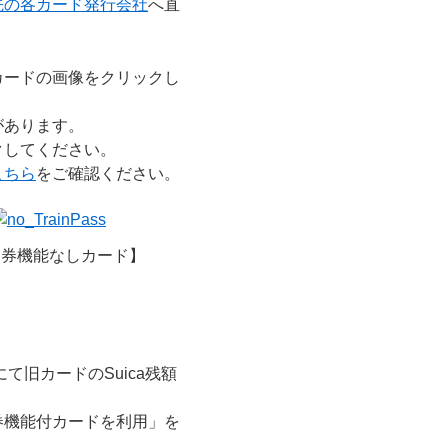
先の各カード発行会社
へ直
カードの画像をクリックし
があります。
クしてください。
こちら
をご確認ください。
期券機能なしカード】
て旧カードのSuica残額
券機能付カードを利用」を