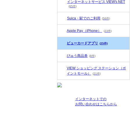
インターネットサービス VIEW's NET
(65件)
Suica・駅でのご利用
(56件)
Apple Pay（iPhone）
(23件)
ビューカードアプリ
(25件)
びゅう商品券
(8件)
VIEW ショッピング ステーション（ポ
イントモール）
(21件)
インターネットでの
お問い合わせはこちらから