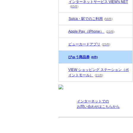
インターネットサービス VIEW's NET
(65件)
Suica・駅でのご利用
(56件)
Apple Pay（iPhone）
(23件)
ビューカードアプリ
(25件)
びゅう商品券
(8件)
VIEW ショッピング ステーション（ポ
イントモール）
(21件)
インターネットでの
お問い合わせはこちらから