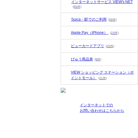
インターネットサービス VIEW's NET
(65件)
Suica・駅でのご利用
(56件)
Apple Pay（iPhone）
(23件)
ビューカードアプリ
(25件)
びゅう商品券
(8件)
VIEW ショッピング ステーション（ポ
イントモール）
(21件)
インターネットでの
お問い合わせはこちらから