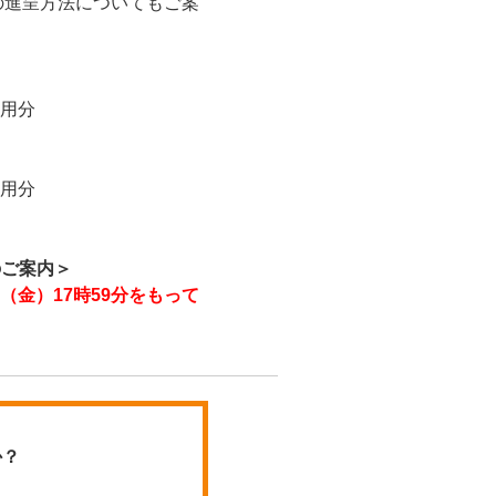
の進呈方法についてもご案
利用分
利用分
のご案内＞
日（金）17時59分をもって
か？