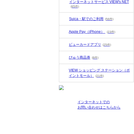
インターネットサービス VIEW's NET
(65件)
Suica・駅でのご利用
(56件)
Apple Pay（iPhone）
(23件)
ビューカードアプリ
(25件)
びゅう商品券
(8件)
VIEW ショッピング ステーション（ポ
イントモール）
(21件)
インターネットでの
お問い合わせはこちらから