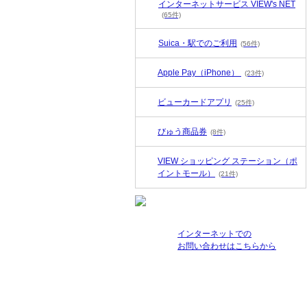
インターネットサービス VIEW's NET
(65件)
Suica・駅でのご利用
(56件)
Apple Pay（iPhone）
(23件)
ビューカードアプリ
(25件)
びゅう商品券
(8件)
VIEW ショッピング ステーション（ポ
イントモール）
(21件)
インターネットでの
お問い合わせはこちらから