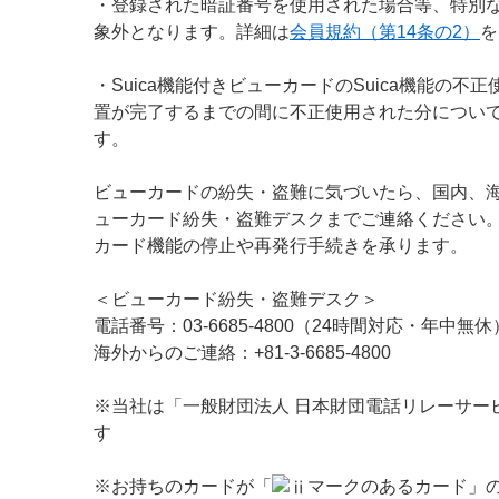
・登録された暗証番号を使用された場合等、特別
象外となります。詳細は
会員規約（第14条の2）
を
・Suica機能付きビューカードのSuica機能の不
置が完了するまでの間に不正使用された分につい
す。
ビューカードの紛失・盗難に気づいたら、国内、
ューカード紛失・盗難デスクまでご連絡ください
カード機能の停止や再発行手続きを承ります。
＜ビューカード紛失・盗難デスク＞
電話番号：03-6685-4800（24時間対応・年中無休
海外からのご連絡：+81-3-6685-4800
※当社は「一般財団法人 日本財団電話リレーサー
す
※お持ちのカードが「
マークのあるカード」