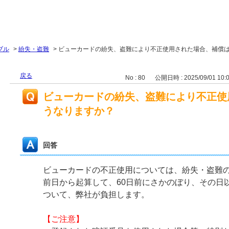
ブル
>
紛失・盗難
>
ビューカードの紛失、盗難により不正使用された場合、補償
戻る
No : 80
公開日時 : 2025/09/01 10:
ビューカードの紛失、盗難により不正使
うなりますか？
回答
ビューカードの不正使用については、紛失・盗難
前日から起算して、60日前にさかのぼり、その日
ついて、弊社が負担します。
【ご注意】