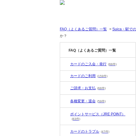
FAQ（よくあるご質問）一覧
>
Suica・駅で
か？
FAQ（よくあるご質問）一覧
カードのご入会・発行
(88件)
カードのご利用
(159件)
ご請求・お支払
(68件)
各種変更・退会
(59件)
ポイントサービス（JRE POINT）
(83件)
カードのトラブル
(47件)