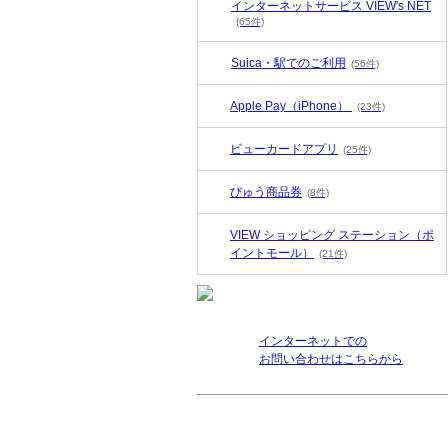
インターネットサービス VIEW's NET
(65件)
Suica・駅でのご利用
(56件)
Apple Pay（iPhone）
(23件)
ビューカードアプリ
(25件)
びゅう商品券
(8件)
VIEW ショッピング ステーション（ポ
イントモール）
(21件)
インターネットでの
お問い合わせはこちらから