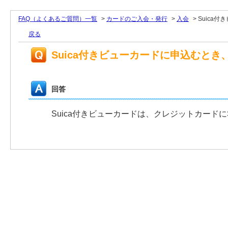
FAQ（よくあるご質問）一覧
>
カードのご入会・発行
>
入会
>
Suica
戻る
Suica付きビューカードに申込むとき
回答
Suica付きビューカードは、クレジットカードに