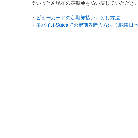
※いったん現在の定期券を払い戻していただき、
・
ビューカードの定期券払いもどし方法
・
モバイルSuicaでの定期券購入方法（JR東日