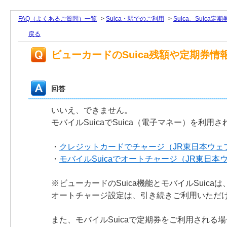
FAQ（よくあるご質問）一覧
>
Suica・駅でのご利用
>
Suica、Suica
戻る
ビューカードのSuica残額や定期券情
回答
いいえ、できません。
モバイルSuicaでSuica（電子マネー）を
・
クレジットカードでチャージ（JR東日本ウェ
・
モバイルSuicaでオートチャージ（JR東日本
※ビューカードのSuica機能とモバイルSuica
オートチャージ設定は、引き続きご利用いただ
また、モバイルSuicaで定期券をご利用され