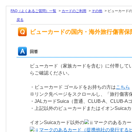
FAQ（よくあるご質問）一覧
>
カードのご利用
>
その他
>
ビューカード
戻る
ビューカードの国内・海外旅行傷害保
回答
ビューカード（家族カードを含む）に付帯して
らご確認ください。
・ビューカード ゴールドをお持ちの方は
こちら
※リンク先ページをスクロールし、「旅行傷害
・JALカードSuica（普通、CLUB-A、CLUB
・上記以外のビューカードまたはイオンSuica
イオンSuicaカード以外の
マークのあるカー
マークのあるカード（提携他社の発行する