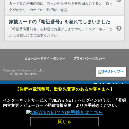
カードをご利用の際に、誤った暗証番号を複数回入力すると、ロッ
クがかかり、カードのご利用ができな...
家族カードの「暗証番号」を忘れてしまいました
「暗証番号通知書」を郵送でお届けしますので、インターネットま
たはお電話にてご請求ください。 ...
ビューカードサイトポリシー
プライバシーポリシー
Copyright © Viewcard Co.,Ltd.
All Rights Reserved.
Powered by
【住所や電話番号、勤務先変更のあるお客さまへ】
インターネットサービス「VIEW’s NET」へログインのうえ、「登録
HOME
pagetop
内容変更＞ビューカード登録情報変更」よりお手続きください。
閉じる