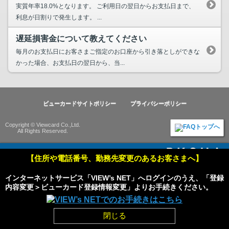
実質年率18.0%となります。 ご利用日の翌日からお支払日まで、
利息が日割りで発生します。 ...
遅延損害金について教えてください
毎月のお支払日にお客さまご指定のお口座から引き落としができな
かった場合、お支払日の翌日から、当...
ビューカードサイトポリシー
プライバシーポリシー
Copyright © Viewcard Co.,Ltd.
All Rights Reserved.
Powered by
【住所や電話番号、勤務先変更のあるお客さまへ】
インターネットサービス「VIEW’s NET」へログインのうえ、「登録
HOME
pagetop
内容変更＞ビューカード登録情報変更」よりお手続きください。
閉じる